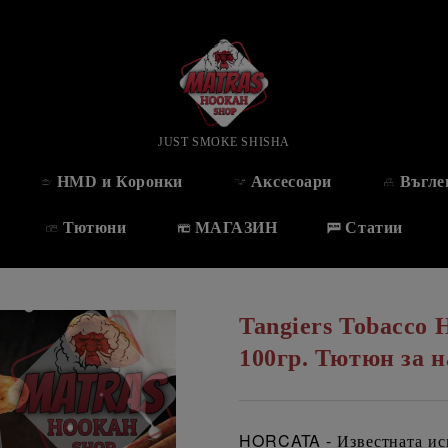
JUST SMOKE SHISHA
HMD и Коронки
Аксесоари
Въгле
Тютюни
МАГАЗИН
Статии
Tangiers Tobacc
100гр. Тютюн за 
HORCATA - Известната исп