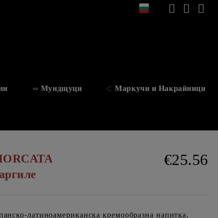
ни
Мундщуци
Маркучи и Накрайници
€25.56
o HORCATA
наргиле
анско-латиноамериканска кремообразна напитка,