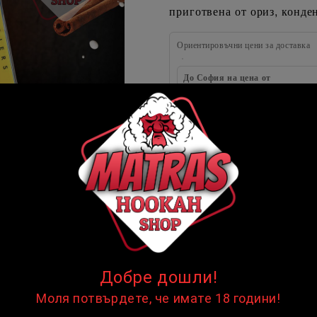
приготвена от ориз, конде
Ориентировъчни цени за доставка
До София на цена от
Извън София на цена от
КОЛИЧЕСТВО:
☺
☺
цени продукта
В НАЛИЧНОСТ
Tangiers
Марка:
Добре дошли!
Моля потвърдете, че имате 18 години!