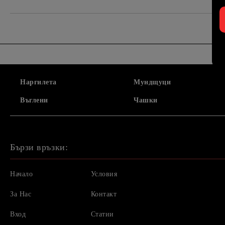
Наргилета
Мундщуци
Въглени
Чашки
Бързи връзки:
Начало
Условия
За Нас
Контакт
Вход
Статии