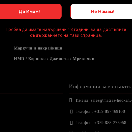
Да Имам!
Не Нямам!
Трябва да имате навършени 18 години, за да достъпите
съдържанието на тази страница.
Маркучи и накрайници
HMD / Коронки / Джезвета / Мрежички
Информация за контакти:
Имейл:
sales@matras-hookah
Телефон:
+359 897469100
Телефон:
+359 888 275958