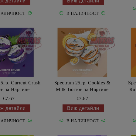
ж детайли
Виж детайли
☺
☺
☺
НАЛИЧНОСТ
В НАЛИЧНОСТ
5гр. Current Crush
Spectrum 25гр. Cookies &
Spe
н за Наргиле
Milk Тютюн за Наргиле
Ru
€7.67
€7.67
ж детайли
Виж детайли
☺
☺
☺
НАЛИЧНОСТ
В НАЛИЧНОСТ