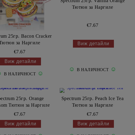
Spectrum 25гр. Vanilla Orange
Тютюн за Наргиле
€7.67
rum 25гр. Bacon Cracker
Тютюн за Наргиле
Виж детайли
€7.67
Виж детайли
☺
☺
В НАЛИЧНОСТ
☺
☺
В НАЛИЧНОСТ
ectrum 25гр. Orange
Spectrum 25гр. Peach Ice Tea
som Тютюн за Наргиле
Тютюн за Наргиле
€7.67
€7.67
Виж детайли
Виж детайли