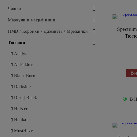
Alpha Hookah
Еднократни мундщуци
Чашки
Amotion
Персонални мундщуци
AEON
Маркучи и накрайници
Spectrum
Amy Deluxe
Aladin
Накрайници
HMD / Коронки / Джезвета / Мрежички
Тютю
ATH / Adalya
Alpaca
Маркучи
HMD
Тютюни
Big Maks
Alpha Hookah
Коронки
Adalya
Blade
Amfora
Мрежички
Al Fakher
Ви
Capsule
Astro
Джезвета
Black Burn
Darkside
ATH / Adalya
Darkside
Doosha
Bengala
☺
Dozaj Black
В 
Dschinni
Bee Hookah
Holster
DSH
Blaze
Hookain
DUM
BlueBird
MustHave