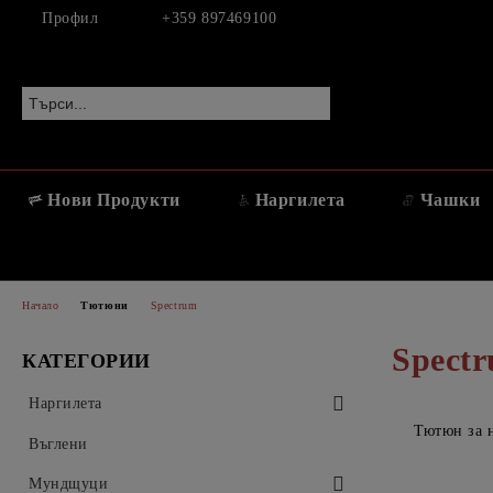
Профил
+359 897469100
Нови Продукти
Наргилета
Чашки
Начало
Тютюни
Spectrum
Spect
КАТЕГОРИИ
Наргилета
Тютюн за н
AEON
Въглени
Aladin
Мундщуци