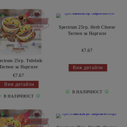
Spectrum 25гр. Herb Cheese
Тютюн за Наргиле
€7.67
ectrum 25гр. Trdelnik
Тютюн за Наргиле
Виж детайли
€7.67
Виж детайли
☺
☺
В НАЛИЧНОСТ
☺
☺
В НАЛИЧНОСТ