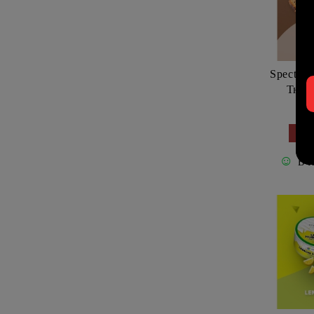
Union Hookah
Voodoo Smoke
Spectrum
Wookah
Тютю
WD Hookah
VYRO
Ви
Y.K.A.P.
☺
В 
Y4 Hookah
ENSO