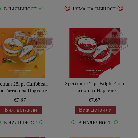
☹
☹
☺
☺
В НАЛИЧНОСТ
НЯМА НАЛИЧНОСТ
Spectrum 25гр. Bright Cola
ctrum 25гр. Caribbean
Тютюн за Наргиле
m Тютюн за Наргиле
€7.67
€7.67
Виж детайли
Виж детайли
☺
☺
☺
☺
В НАЛИЧНОСТ
В НАЛИЧНОСТ