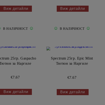
Виж детайли
Виж детайли
☺
☺
☺
☺
В НАЛИЧНОСТ
В НАЛИЧНОСТ
ctrum 25гр. Gaspacho
Spectrum 25гр. Epic Mint
Тютюн за Наргиле
Тютюн за Наргиле
€7.67
€7.67
Виж детайли
Виж детайли