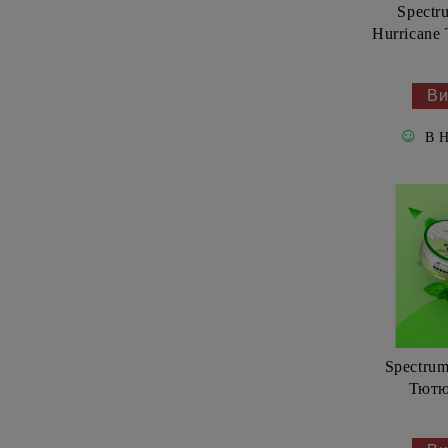
Spectr
Hurricane
Ви
☺
В 
Spectrum
Тютю