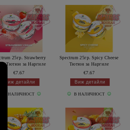
ctrum 25гр. Strawberry
Spectrum 25гр. Spicy Cheese
am Тютюн за Наргиле
Тютюн за Наргиле
€7.67
€7.67
Виж детайли
Виж детайли
☺
☺
☺
☺
В НАЛИЧНОСТ
В НАЛИЧНОСТ