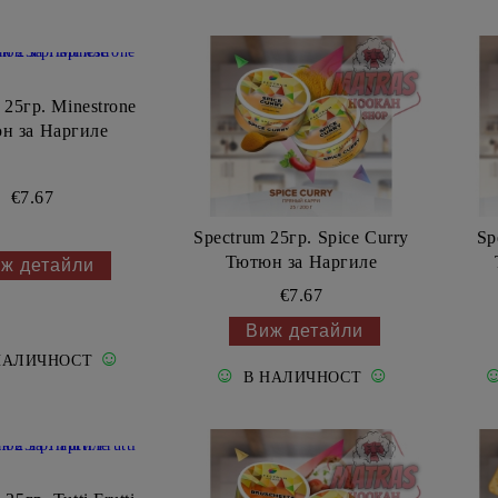
 25гр. Minestrone
н за Наргиле
€7.67
Spectrum 25гр. Spice Curry
Sp
Тютюн за Наргиле
ж детайли
€7.67
Виж детайли
☺
НАЛИЧНОСТ
☺
☺
В НАЛИЧНОСТ