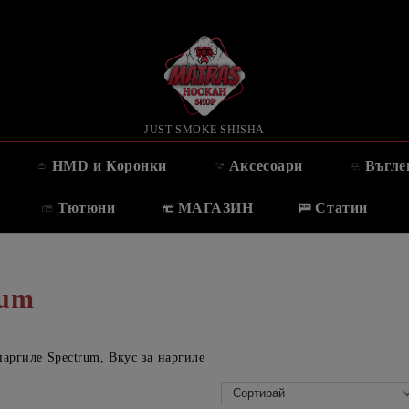
JUST SMOKE SHISHA
HMD и Коронки
Аксесоари
Въгле
Тютюни
МАГАЗИН
Статии
rum
аргиле Spectrum, Вкус за наргиле