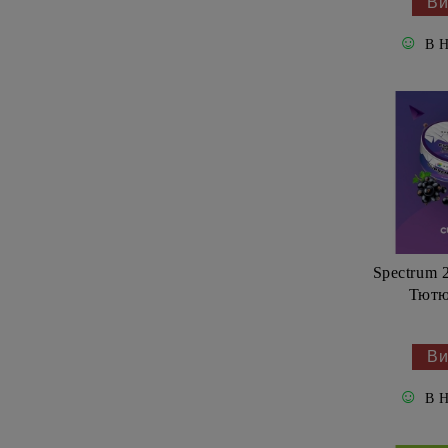
Ви
☺
В 
Spectrum 2
Тютю
Ви
☺
В 