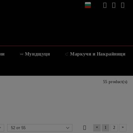
ни
Мундщуци
Маркучи и Накрайници
55 product(s)
«
»
1
2