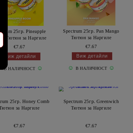
Spectrum 25гр. Pan Mango
ctrum 25гр. Pineapple
Тютюн за Наргиле
m Тютюн за Наргиле
€7.67
€7.67
Виж детайли
Виж детайли
☺
☺
☺
☺
В НАЛИЧНОСТ
В НАЛИЧНОСТ
trum 25гр. Honey Comb
Spectrum 25гр. Greenwich
Тютюн за Наргиле
Тютюн за Наргиле
€7.67
€7.67