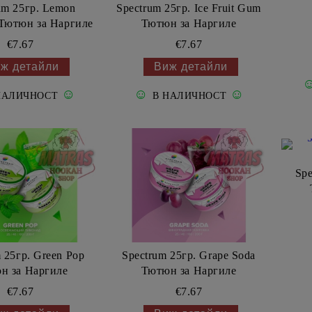
um 25гр. Lemon
Spectrum 25гр. Ice Fruit Gum
 Тютюн за Наргиле
Тютюн за Наргиле
€7.67
€7.67
ж детайли
Виж детайли
☺
☺
☺
НАЛИЧНОСТ
В НАЛИЧНОСТ
Spe
 25гр. Green Pop
Spectrum 25гр. Grape Soda
н за Наргиле
Тютюн за Наргиле
€7.67
€7.67