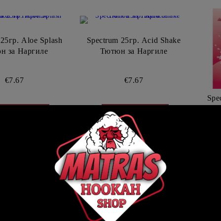
25гр. Aloe Splash
Spectrum 25гр. Acid Shake
н за Наргиле
Тютюн за Наргиле
€7.67
€7.67
Spe
Cre
ж детайли
Виж детайли
☺
☺
☺
НАЛИЧНОСТ
В НАЛИЧНОСТ