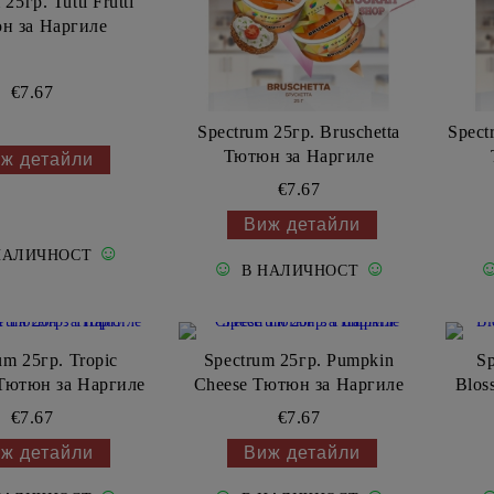
25гр. Tutti Frutti
н за Наргиле
€7.67
Spectrum 25гр. Bruschetta
Spect
Тютюн за Наргиле
ж детайли
€7.67
Виж детайли
☺
НАЛИЧНОСТ
☺
☺
В НАЛИЧНОСТ
um 25гр. Tropic
Spectrum 25гр. Pumpkin
Sp
 Тютюн за Наргиле
Cheese Тютюн за Наргиле
Blos
€7.67
€7.67
ж детайли
Виж детайли