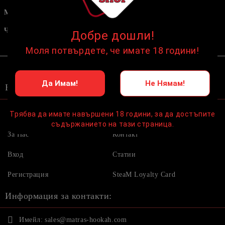
Мрежички
Мундщуци
Тютюни
Чашки
Добре дошли!
Аксесоари
Моля потвърдете, че имате 18 години!
Да Имам!
Не Нямам!
Бързи връзки:
Трябва да имате навършени 18 години, за да достъпите
Начало
Условия
съдържанието на тази страница.
За Нас
Контакт
Вход
Статии
Регистрация
SteaM Loyalty Card
Информация за контакти:
Имейл:
sales@matras-hookah.com