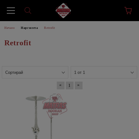
Начало
Наргилета
Retrofit
Retrofit
«
»
1