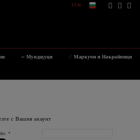
EUR
ни
Мундщуци
Маркучи и Накрайници
езте с Вашия акаунт
йл:
*