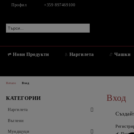
Профил
+359 897469100
Нови Продукти
Наргилета
Чашки
Начало
Вход
Вход
КАТЕГОРИИ
Наргилета
Създай
AEON
Въглени
Регистри
Aladin
Мундщуци
Пазару