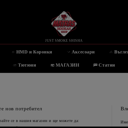
JUST SMOKE SHISHA
HMD и Коронки
Аксесоари
Въгле
Тютюни
МАГАЗИН
Статии
те нов потребител
Вл
райте се в нашия магазин и ще можете да:
Име
вате по-бързо