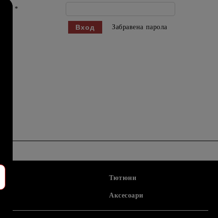
ола:
*
Забравена парола
Тютюни
Аксесоари