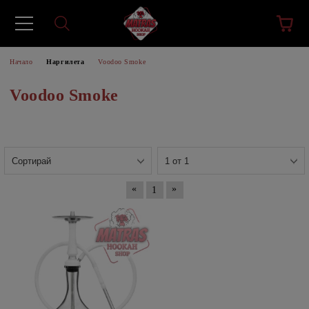
Начало
Наргилета
Voodoo Smoke
Voodoo Smoke
«
»
1