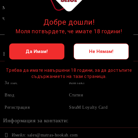
Мрежички
Мундщуци
Тютюни
Чашки
Добре дошли!
Аксесоари
Моля потвърдете, че имате 18 години!
Да Имам!
Не Нямам!
Бързи връзки:
Трябва да имате навършени 18 години, за да достъпите
Начало
Условия
съдържанието на тази страница.
За Нас
Контакт
Вход
Статии
Регистрация
SteaM Loyalty Card
Информация за контакти:
Имейл:
sales@matras-hookah.com