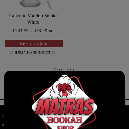
Наргиле Voodoo Smoke
White
€183.55
358.99лв.
Виж детайли
☹
☹
НЯМА НАЛИЧНОСТ
Page 1 of 1
«
»
1
Наргилета
Маркучи и накрайници
Въглени
HMD / Коронки / Джезвета /