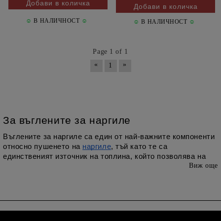
☺
В НАЛИЧНОСТ
☺
☺
В НАЛИЧНОСТ
☺
Page 1 of 1
«
»
1
За въглените за наргиле   
Въглените за наргиле са един от най-важните компоненти 
относно пушенето на 
наргиле
, тъй като те са 
единственият източник на топлина, който позволява на 
Виж още
ароматизирания тютюн да освободи своя аромат и 
съответно дим. Те могат или да подобрят, или да влошат 
преживяването ви, така че изборът на правилните 
въглени е от решаващо значение, ако искате да 
извлечете максимална полза от употребата на вашето 
наргиле. Кокосовите въглени, произведени от черупки на 