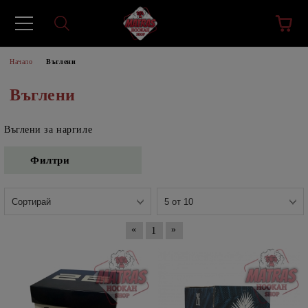
Начало
Въглени
Въглени
Въглени за наргиле
Филтри
«
»
1