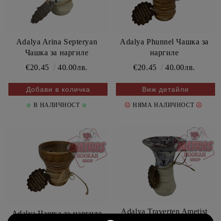
Adalya Phunnel Чашка за
Adalya Arina Septeryan
наргиле
Чашка за наргиле
€20.45
40.00лв.
€20.45
40.00лв.
Виж детайли
☹
☹
☺
В НАЛИЧНОСТ
☺
НЯМА НАЛИЧНОСТ
Adalya Traverten Ametist
Adalya Чашка за наргиле