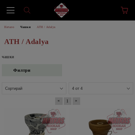
Начало
Чашки
ATH / Adalya
ATH / Adalya
чашки
Филтри
«
»
1