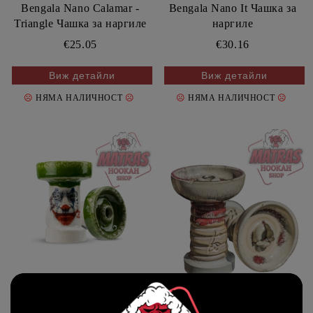
Bengala Nano Calamar -
Bengala Nano It Чашка за
Triangle Чашка за наргиле
наргиле
€25.05
€30.16
Виж детайли
Виж детайли
☹
☹
☹
☹
НЯМА НАЛИЧНОСТ
НЯМА НАЛИЧНОСТ
Bengala Nano Joker Чашка
за наргиле