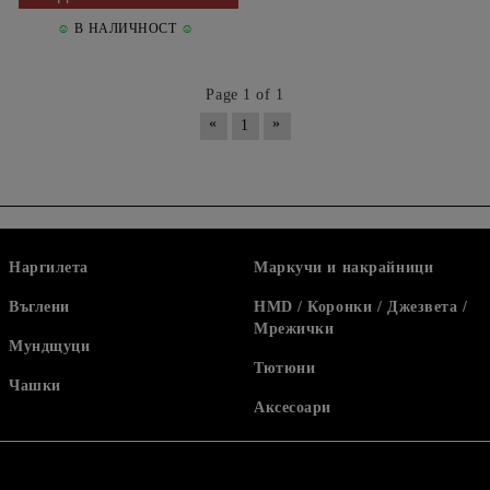
☺
В НАЛИЧНОСТ
☺
Page 1 of 1
«
»
1
Наргилета
Маркучи и накрайници
Въглени
HMD / Коронки / Джезвета /
Мрежички
Мундщуци
Тютюни
Чашки
Аксесоари