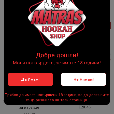
Bengala Grün Samui Чашка
за наргиле
€30.16
€30.67
Виж детайли
Виж детайли
☹
☹
НЯМА НАЛИЧНОСТ
☹
☹
НЯМА НАЛИЧНОСТ
Добре дошли!
Моля потвърдете, че имате 18 години!
Да Имам!
Не Нямам!
Bengala Mytho Atlantis
Трябва да имате навършени 18 години, за да достъпите
Чашка за наргиле
съдържанието на тази страница.
Bengala Tower Gecko Чашка
€20.45
за наргиле