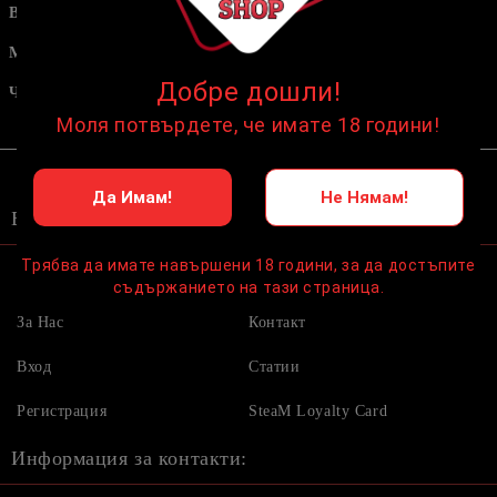
Въглени
HMD / Коронки / Джезвета /
Мрежички
Мундщуци
Тютюни
Добре дошли!
Чашки
Аксесоари
Моля потвърдете, че имате 18 години!
Да Имам!
Не Нямам!
Бързи връзки:
Трябва да имате навършени 18 години, за да достъпите
Начало
Условия
съдържанието на тази страница.
За Нас
Контакт
Вход
Статии
Регистрация
SteaM Loyalty Card
Информация за контакти: