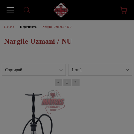
Начало
Наргилета
Nargile Uzmani / NU
Nargile Uzmani / NU
«
»
1