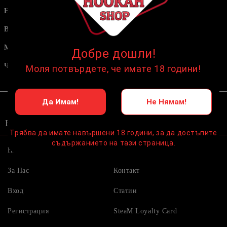
Наргилета
Маркучи и накрайници
Въглени
HMD / Коронки / Джезвета /
Мрежички
Мундщуци
Добре дошли!
Тютюни
Чашки
Моля потвърдете, че имате 18 години!
Аксесоари
Да Имам!
Не Нямам!
Бързи връзки:
Трябва да имате навършени 18 години, за да достъпите
съдържанието на тази страница.
Начало
Условия
За Нас
Контакт
Вход
Статии
Регистрация
SteaM Loyalty Card