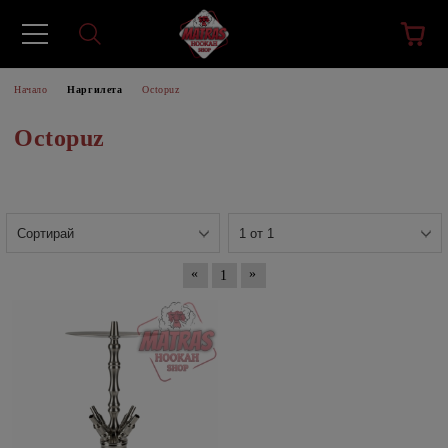
Начало
Наргилета
Octopuz
Octopuz
«
»
1