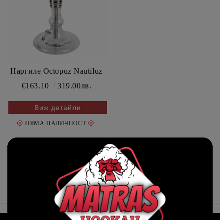
Наргиле Octopuz Nautiluz
€163.10
319.00лв.
Виж детайли
☹
☹
НЯМА НАЛИЧНОСТ
Page 1 of 1
«
»
1