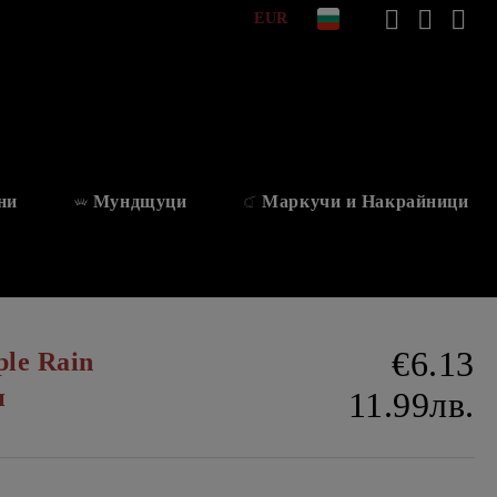
EUR
ни
Мундщуци
Маркучи и Накрайници
€6.13
ple Rain
и
11.99лв.