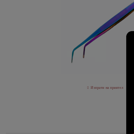
Изпрати на приятел
О