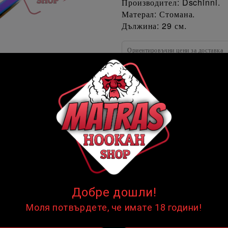
Производител: Dschinni.
Матерал: Стомана.
Дължина: 29 см.
Ориентировъчни цени за доставка
До София на цена от
Извън София на цена от
☹
☹
НЯМА НАЛИЧНОСТ
цени продукта
Dschinni
Марка:
Добре дошли!
Моля потвърдете, че имате 18 години!