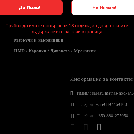
Да Имам!
Не Нямам!
Трябва да имате навършени 18 години, за да достъпите
съдържанието на тази страница.
Маркучи и накрайници
HMD / Коронки / Джезвета / Мрежички
Информация за контакти:
Имейл:
sales@matras-hookah
Телефон:
+359 897469100
Телефон:
+359 888 275958