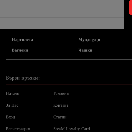
Наргилета
Мундщуци
Въглени
Чашки
Бързи връзки:
Начало
Условия
За Нас
Контакт
Вход
Статии
Регистрация
SteaM Loyalty Card