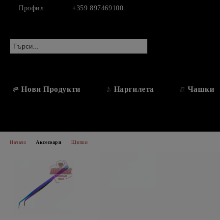
Профил
+359 897469100
Нови Продукти
Наргилета
Чашки
Начало
Аксесоари
Щипки