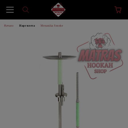
Начало
Наргилета
Mexanika Smoke