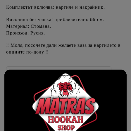
Комплектът включва: наргиле и накрайник.
Височина без чашка: приблизително 55 см.
Материал: Стомана.
Произход: Русия.
Моля, посочете дали желаете ваза за наргилето в
‼️
опциите по-долу
‼️
Ориентировъчни цени за доставка
До София на цена от
€8.00
Извън София на цена от
€8.00
Желаете ли Ваза за наргилето❓: