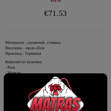
€71.53
Материали - алуминий, стомана
Височина - около 45см
Произход - Германия
Комплектът включва:
- Ваза
- Маркуч
- Накрайник
- Чашка
- Коронка
Ориентировъчни цени за доставка