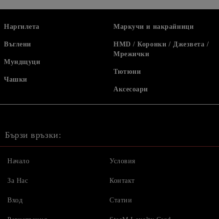
Наргилета
Маркучи и накрайници
Въглени
HMD / Коронки / Джезвета /
Мрежички
Мундщуци
Тютюни
Чашки
Аксесоари
Бързи връзки:
Начало
Условия
За Нас
Контакт
Вход
Статии