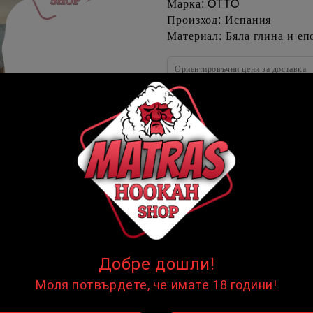
Марка: OTTO
Произход: Испания
Материал: Бяла глина и еп
Ориентировъчни цени за доставка
До София на цена от
Извън София на цена от
☹
☹
НЯМА НАЛИЧНОСТ
OTTO
Марка:
цени продукта
Добре дошли!
Моля потвърдете, че имате 18 години!