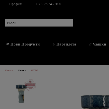
Профил
+359 897469100
Нови Продукти
Наргилета
Чашки
Начало
Чашки
ОТТО