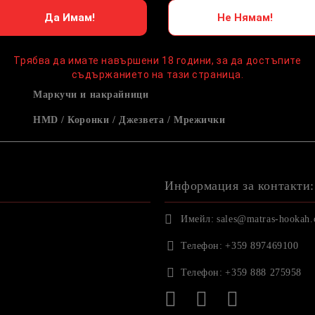
Да Имам!
Не Нямам!
Трябва да имате навършени 18 години, за да достъпите
съдържанието на тази страница.
Маркучи и накрайници
HMD / Коронки / Джезвета / Мрежички
Информация за контакти:
Имейл:
sales@matras-hookah
Телефон:
+359 897469100
Телефон:
+359 888 275958