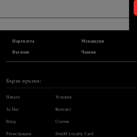
Наргилета
Мундщуци
Въглени
Чашки
Бързи връзки:
Начало
Условия
За Нас
Контакт
Вход
Статии
Регистрация
SteaM Loyalty Card