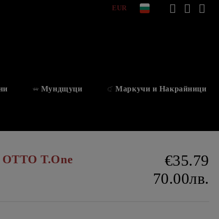
EUR
ни
Мундщуци
Маркучи и Накрайници
€35.79
е OTTO T.One
70.00лв.