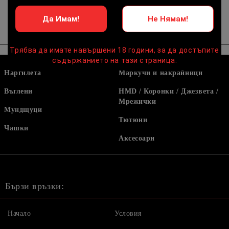
Да Имам!
Не Нямам!
Трябва да имате навършени 18 години, за да достъпите
съдържанието на тази страница.
Наргилета
Маркучи и накрайници
Въглени
HMD / Коронки / Джезвета /
Мрежички
Мундщуци
Тютюни
Чашки
Аксесоари
Бързи връзки:
Начало
Условия