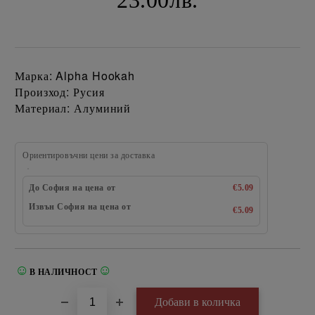
23.00лв.
Марка: Alpha Hookah
Произход: Русия
Материал: Алуминий
Ориентировъчни цени за доставка
До София на цена от
€5.09
Извън София на цена от
€5.09
☺
☺
В НАЛИЧНОСТ
Добави в желани