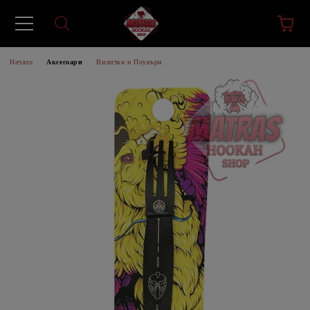
Начало
Аксесоари
Вилички и Поукъри