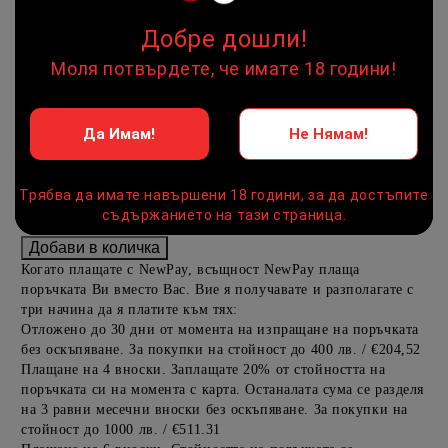
Предоставената таблица е с информационна цел. Добавете
Добре дошли!
продукта в количката си с бутона "Добави в количката" и
при поръчка ще можете да изберете броя вноски на кредита.
Моля потвърдете, че имате 18 години!
Предоставената таблица е с информационна цел. Добавете
продукта в количката си с бутона "Добави в количката" и
Да Имам!
Не Нямам!
при поръчка ще можете да изберете броя вноски на кредита.
Предоставената таблица е с информационна цел. Добавете
Трябва да имате навършени 18 години, за да достъпите
продукта в количката си с бутона "Добави в количката" и
съдържанието на тази страница.
при поръчка ще можете да изберете броя вноски на кредита.
Когато плащате с NewPay, всъщност NewPay плаща
поръчката Ви вместо Вас. Вие я получавате и разполагате с
три начина да я платите към тях:
Отложено до 30 дни от момента на изпращане на поръчката
без оскъпяване. За покупки на стойност до 400 лв. / €204,52
Плащане на 4 вноски. Заплащате 20% от стойността на
поръчката си на момента с карта. Останалата сума се разделя
на 3 равни месечни вноски без оскъпяване. За покупки на
стойност до 1000 лв. / €511.31