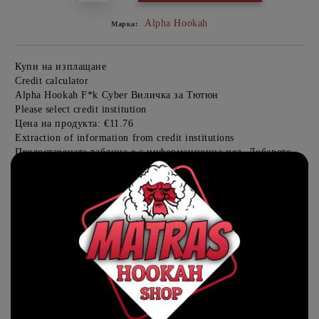
Alpha Hookah
Марка:
Купи на изплащане
Credit calculator
Alpha Hookah F*k Cyber Виличка за Тютюн
Please select credit institution
Цена на продукта:
€11.76
Extraction of information from credit institutions
Предоставената таблица е с информационна цел. Добавете
продукта в количката си с бутона "Добави в количката" и
при поръчка ще можете да изберете броя вноски на кредита.
Acest tabel are caracter informativ. Adăugați produsul în coșul
de cumpărături unde veți putea selecta detaliile cererii de
creditare.
Предоставената таблица е с информационна цел. Добавете
продукта в количката си с бутона "Добави в количката" и
при поръчка ще можете да изберете броя вноски на кредита.