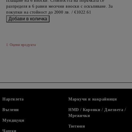
Плащане на 6 вноски. Стойността на поръчката се
разпределя в 6 равни месечни вноски с оскъпяване. За
покупки на стойност до 2000 лв. / €1022.61
Оцени продукта
Наргилета
Маркучи и накрайници
Въглени
HMD / Коронки / Джезвета /
Мрежички
Мундщуци
Тютюни
Чашки