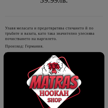
59.99лв.
Улавя меласата и предотвратява стичането й по
тръбите и вазата, като така значително улеснява
почистването на наргилето.
Произход: Германия.
Материал: Стомана.
Ориентировъчни цени за доставка
До София на цена от
€5.09
Извън София на цена от
€5.09
☹
☹
НЯМА НАЛИЧНОСТ
Добави в желани