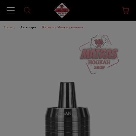
Начало
Аксесоари
Кетчъри / Меласа уловители