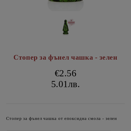
Стопер за фънел чашка - зелен
€2.56
5.01лв.
Стопер за фънел чашка от епоксидна смола - зелен