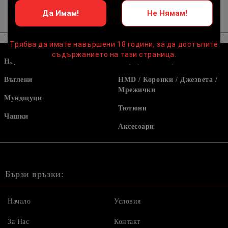
Да Имам!
Не Нямам!
Трябва да имате навършени 18 години, за да достъпите
съдържанието на тази страница.
Наргилета
Маркучи и накрайници
Въглени
HMD / Коронки / Джезвета /
Мрежички
Мундщуци
Тютюни
Чашки
Аксесоари
Бързи връзки:
Начало
Условия
За Нас
Контакт