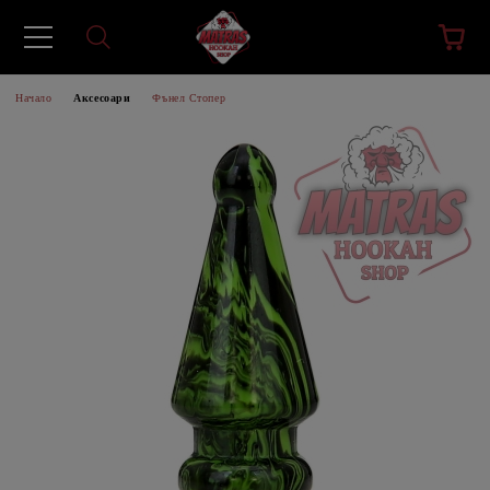
Начало
Аксесоари
Фънел Стопер