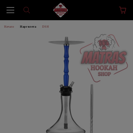
Начало
Наргилета
DSH