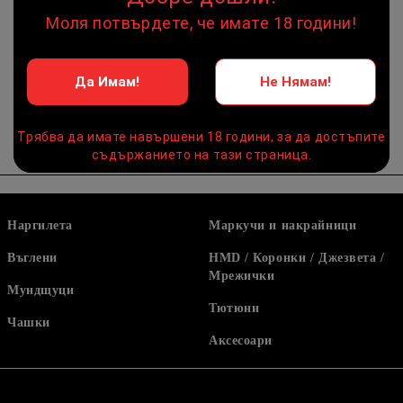
Моля потвърдете, че имате 18 години!
Оцени продукта
Да Имам!
Не Нямам!
Трябва да имате навършени 18 години, за да достъпите
съдържанието на тази страница.
Наргилета
Маркучи и накрайници
Въглени
HMD / Коронки / Джезвета /
Мрежички
Мундщуци
Тютюни
Чашки
Аксесоари