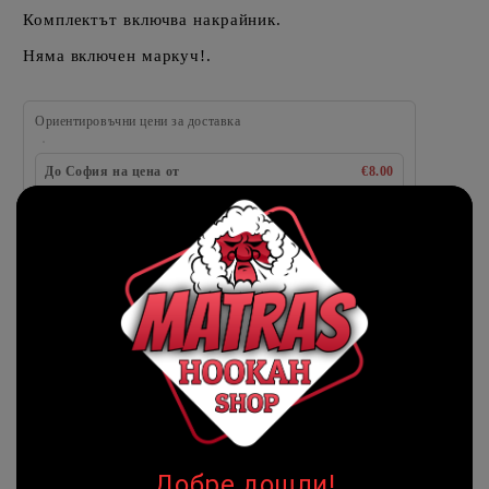
Комплектът включва накрайник.
Няма включен маркуч!.
Ориентировъчни цени за доставка
До София на цена от
€8.00
Извън София на цена от
€8.00
Желаете ли Ваза за наргилето❓:
☹
☹
НЯМА НАЛИЧНОСТ
Добави в желани
DSH
Марка:
Добре дошли!