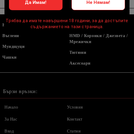
Да Имам!
Не Нямам!
Трябва да имате навършени 18 години, за да достъпите
Наргилета
Маркучи и накрайници
съдържанието на тази страница.
Въглени
HMD / Коронки / Джезвета /
Мрежички
Мундщуци
Тютюни
Чашки
Аксесоари
Бързи връзки:
Начало
Условия
За Нас
Контакт
Вход
Статии