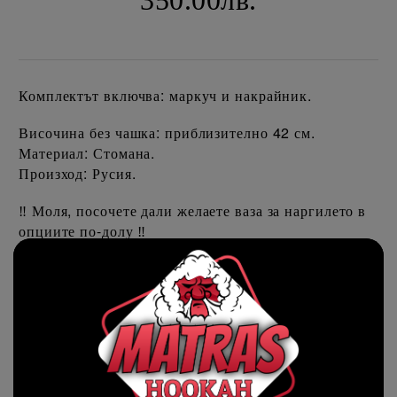
350.00лв.
Комплектът включва: маркуч и накрайник.
Височина без чашка: приблизително 42 см.
Материал: Стомана.
Произход: Русия.
Моля, посочете дали желаете ваза за наргилето в
‼️
опциите по-долу
‼️
Ориентировъчни цени за доставка
До София на цена от
€8.00
Извън София на цена от
€8.00