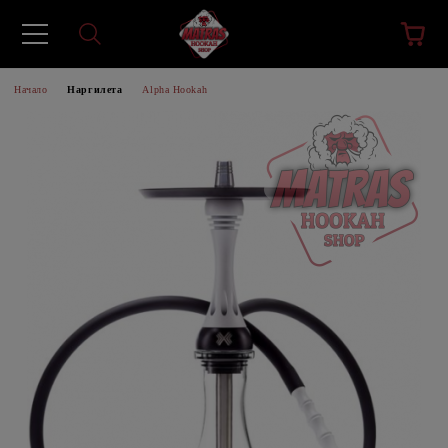
Начало
Наргилета
Alpha Hookah