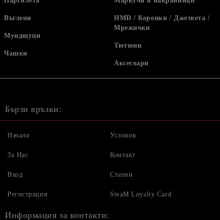
Наргилета
Маркучи и накрайници
Въглени
HMD / Коронки / Джезвета /
Мрежички
Мундщуци
Тютюни
Чашки
Аксесоари
Бързи връзки:
Начало
Условия
За Нас
Контакт
Вход
Статии
Регистрация
SteaM Loyalty Card
Информация за контакти: