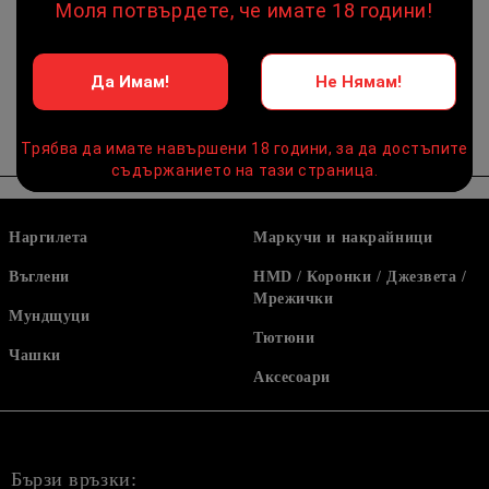
Моля потвърдете, че имате 18 години!
Оцени продукта
Да Имам!
Не Нямам!
Трябва да имате навършени 18 години, за да достъпите
съдържанието на тази страница.
Наргилета
Маркучи и накрайници
Въглени
HMD / Коронки / Джезвета /
Мрежички
Мундщуци
Тютюни
Чашки
Аксесоари
Бързи връзки: