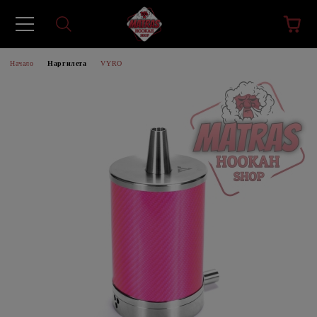
Начало
Наргилета
VYRO