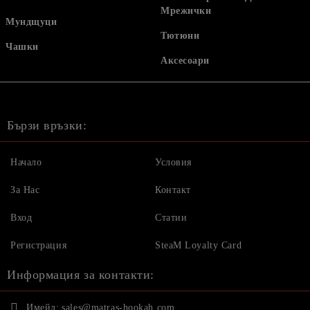
Мрежички
Мундщуци
Тютюни
Чашки
Аксесоари
Бързи връзки:
Начало
Условия
За Нас
Контакт
Вход
Статии
Регистрация
SteaM Loyalty Card
Информация за контакти:
Имейл:
sales@matras-hookah.com