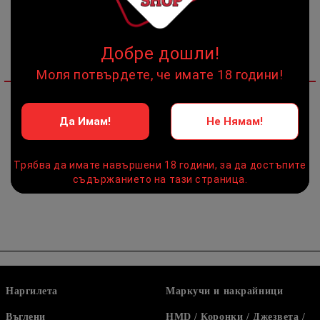
Добре дошли!
Детайлно описание
Моля потвърдете, че имате 18 години!
Постепенното загряване и балансираната температура
Да Имам!
Не Нямам!
позволяват да се наслаждавате на сесията си по-дълго
време. Температурата никога не надвишаваща 100 °C
благодарение на използваната качествена италианска
Трябва да имате навършени 18 години, за да достъпите
бяла глина.
съдържанието на тази страница.
Наргилета
Маркучи и накрайници
Въглени
HMD / Коронки / Джезвета /