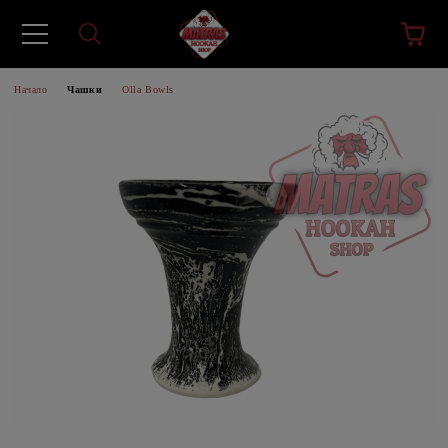
Начало
Чашки
Olla Bowls