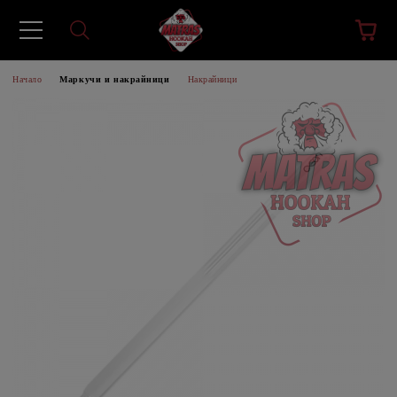
Начало
Маркучи и накрайници
Накрайници