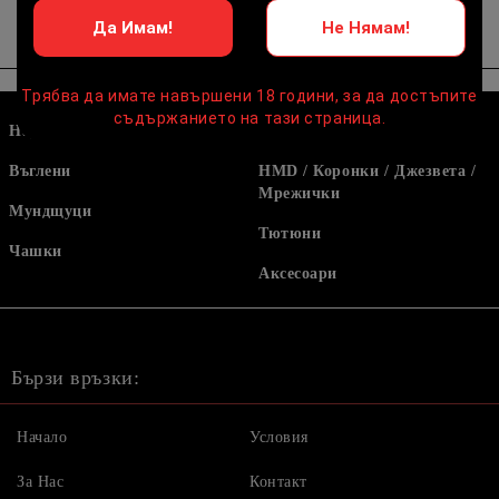
Да Имам!
Не Нямам!
Трябва да имате навършени 18 години, за да достъпите
съдържанието на тази страница.
Наргилета
Маркучи и накрайници
Въглени
HMD / Коронки / Джезвета /
Мрежички
Мундщуци
Тютюни
Чашки
Аксесоари
Бързи връзки:
Начало
Условия
За Нас
Контакт