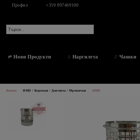
Профил
+359 897469100
Нови Продукти
Наргилета
Чашки
Начало
HMD / Коронки / Джезвета / Мрежички
HMD