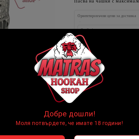
Пасва на чашки с максимал
Ориентировъчни цени за доставка
До София на цена от
Извън София на цена от
☹
☹
НЯМА НАЛИЧНОСТ
цени продукта
Добре дошли!
Моля потвърдете, че имате 18 години!