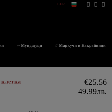
EUR
ни
Мундщуци
Маркучи и Накрайници
€25.56
 клетка
49.99лв.