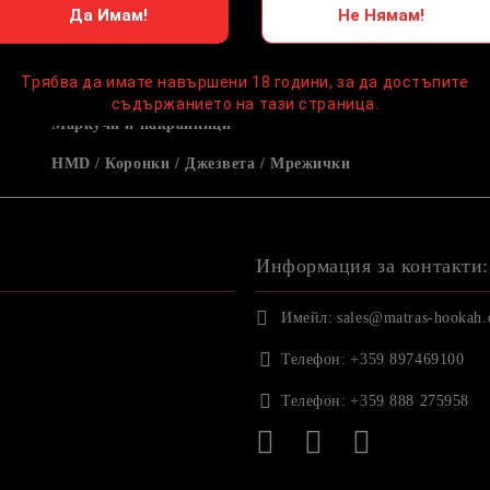
Да Имам!
Не Нямам!
Трябва да имате навършени 18 години, за да достъпите
съдържанието на тази страница.
Маркучи и накрайници
HMD / Коронки / Джезвета / Мрежички
Информация за контакти:
Имейл:
sales@matras-hookah
Телефон:
+359 897469100
Телефон:
+359 888 275958