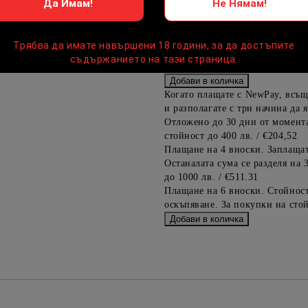
Да Имам!
Не Нямам!
Предоставената таблица е с ин
"Добави в количката" и при по
Трябва да имате навършени 18 години, за да достъпите
Предоставената таблица е с ин
съдържанието на тази страница.
"Добави в количката" и при по
Когато плащате с NewPay, всъщ
и разполагате с три начина да я
Отложено до 30 дни от момента
стойност до 400 лв. / €204,52
Плащане на 4 вноски. Заплащат
Останалата сума се разделя на 
до 1000 лв. / €511.31
Плащане на 6 вноски. Стойност
оскъпяване. За покупки на стой