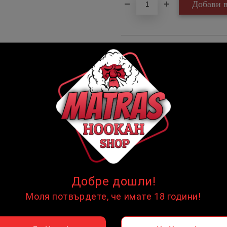
Купи на изплащане
Credit calculator
Наргиле Mexanika Smoke GL
Please select credit institution
Цена на продукта:
€147.76
Extraction of information from cr
Предоставената таблица е с ин
"Добави в количката" и при по
Acest tabel are caracter informat
detaliile cererii de creditare.
Предоставената таблица е с ин
Добре дошли!
"Добави в количката" и при по
Моля потвърдете, че имате 18 години!
Предоставената таблица е с ин
"Добави в количката" и при по