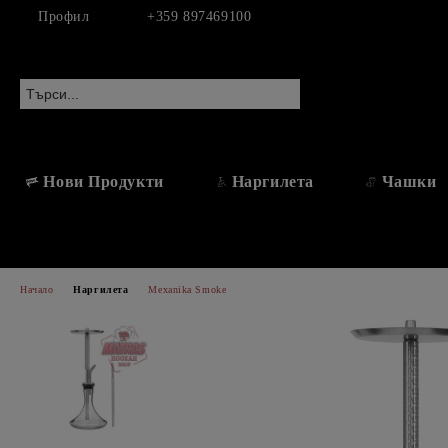
Профил
+359 897469100
Нови Продукти
Наргилета
Чашки
Начало
Наргилета
Mexanika Smoke