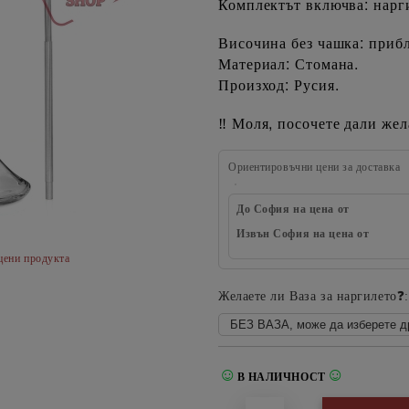
Комплектът включва: нарг
Височина без чашка: приб
Материал: Стомана.
Произход: Русия.
Моля, посочете дали жела
‼️
Ориентировъчни цени за доставка
До София на цена от
Извън София на цена от
цени продукта
Желаете ли Ваза за наргилето❓:
☺
☺
В НАЛИЧНОСТ