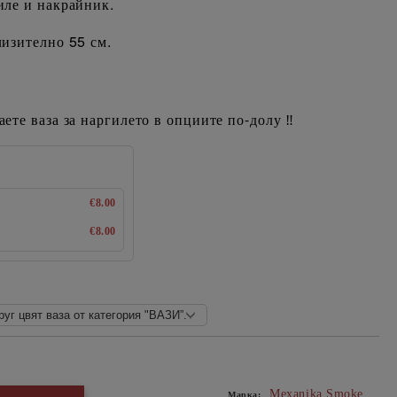
иле и накрайник.
лизително 55 см.
ете ваза за наргилето в опциите по-долу
‼️
€8.00
€8.00
Добави в желани
Mexanika Smoke
Марка: