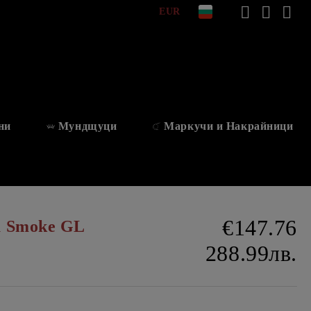
EUR
ни
Мундщуци
Маркучи и Накрайници
€147.76
a Smoke GL
288.99лв.