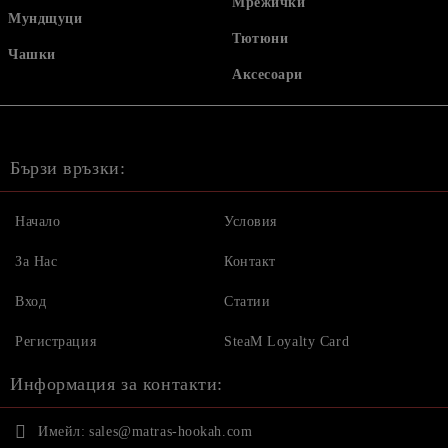
Мрежички
Мундщуци
Тютюни
Чашки
Аксесоари
Бързи връзки:
Начало
Условия
За Нас
Контакт
Вход
Статии
Регистрация
SteaM Loyalty Card
Информация за контакти:
Имейл:
sales@matras-hookah.com