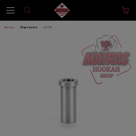
Начало
Наргилета
AEON