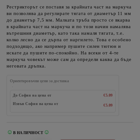
Рестрикторът се поставя за крайната част на маркуча
ви позволява да регулирате тягата от диаметър 11 мм
до диаметър 7,5 мм. Малката тръба просто се вкарва
в крайната част на маркуча и по този начин намалява
вътрешния диаметър, като така намаля тягата, т.е.
колко лесно да се дърпа от наргилето. Това е особено
подходящо, ако например пушите силен тютюн и
искате да пушите по-спокойно. На всеки от 4-те
маркуча човекът може сам да определи каква да бъде
неговата дръпка.
Ориентировъчни цени за доставка
До София на цена от
€5.09
Извън София на цена от
€5.09
☺
☺
В НАЛИЧНОСТ
Добави в желани