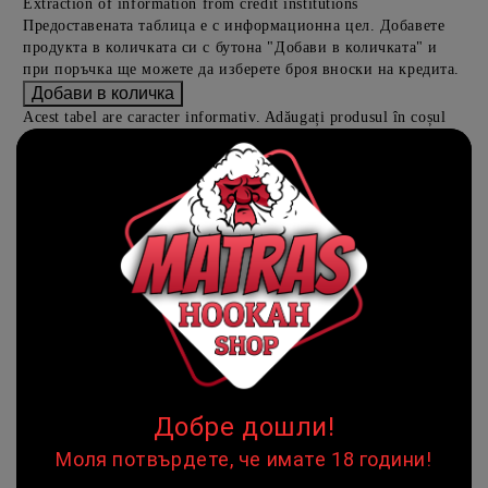
Extraction of information from credit institutions
Предоставената таблица е с информационна цел. Добавете
продукта в количката си с бутона "Добави в количката" и
при поръчка ще можете да изберете броя вноски на кредита.
Acest tabel are caracter informativ. Adăugați produsul în coșul
de cumpărături unde veți putea selecta detaliile cererii de
creditare.
Предоставената таблица е с информационна цел. Добавете
продукта в количката си с бутона "Добави в количката" и
при поръчка ще можете да изберете броя вноски на кредита.
Предоставената таблица е с информационна цел. Добавете
продукта в количката си с бутона "Добави в количката" и
при поръчка ще можете да изберете броя вноски на кредита.
Предоставената таблица е с информационна цел. Добавете
продукта в количката си с бутона "Добави в количката" и
Добре дошли!
при поръчка ще можете да изберете броя вноски на кредита.
Моля потвърдете, че имате 18 години!
Предоставената таблица е с информационна цел. Добавете