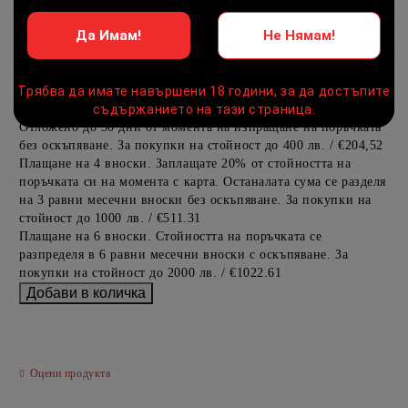
продукта в количката си с бутона "Добави в количката" и
при поръчка ще можете да изберете броя вноски на кредита.
Да Имам!
Не Нямам!
Когато плащате с NewPay, всъщност NewPay плаща
Трябва да имате навършени 18 години, за да достъпите
поръчката Ви вместо Вас. Вие я получавате и разполагате с
три начина да я платите към тях:
съдържанието на тази страница.
Отложено до 30 дни от момента на изпращане на поръчката
без оскъпяване. За покупки на стойност до 400 лв. / €204,52
Плащане на 4 вноски. Заплащате 20% от стойността на
поръчката си на момента с карта. Останалата сума се разделя
на 3 равни месечни вноски без оскъпяване. За покупки на
стойност до 1000 лв. / €511.31
Плащане на 6 вноски. Стойността на поръчката се
разпределя в 6 равни месечни вноски с оскъпяване. За
покупки на стойност до 2000 лв. / €1022.61
Оцени продукта