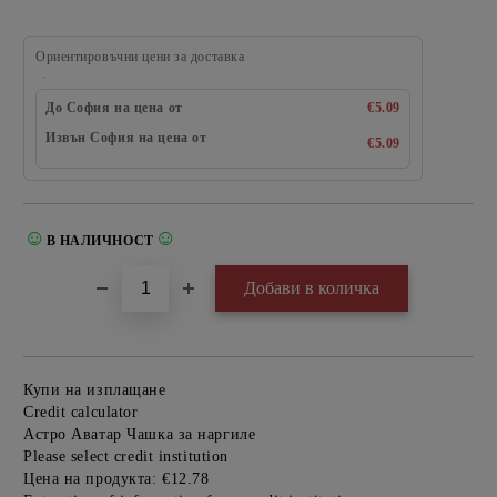
Ориентировъчни цени за доставка
До София на цена от
€5.09
Извън София на цена от
€5.09
☺
☺
В НАЛИЧНОСТ
Добави в желани
Купи на изплащане
Credit calculator
Астро Аватар Чашка за наргиле
Please select credit institution
Цена на продукта:
€12.78