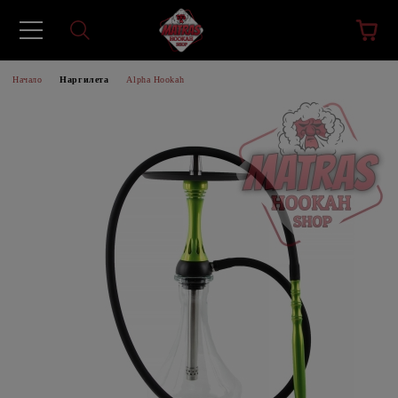
Начало
Наргилета
Alpha Hookah