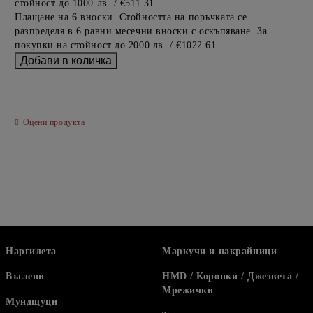
стойност до 1000 лв. / €511.31
Плащане на 6 вноски. Стойността на поръчката се
разпределя в 6 равни месечни вноски с оскъпяване. За
покупки на стойност до 2000 лв. / €1022.61
Оцени продукта
Наргилета
Маркучи и накрайници
Въглени
HMD / Коронки / Джезвета /
Мрежички
Мундщуци