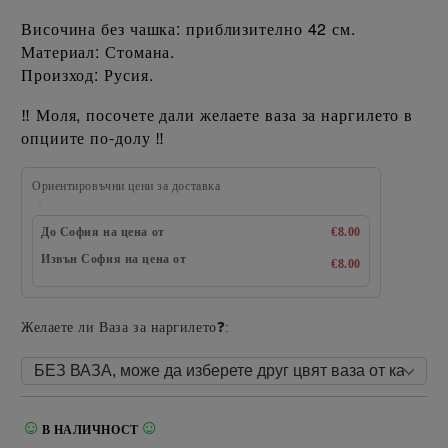
Височина без чашка: приблизително 42 см.
Материал: Стомана.
Произход: Русия.
Моля, посочете дали желаете ваза за наргилето в
‼️
опциите по-долу
‼️
Ориентировъчни цени за доставка
До София на цена от
€8.00
Извън София на цена от
€8.00
Желаете ли Ваза за наргилето❓:
☺
☺
В НАЛИЧНОСТ
Добави в желани