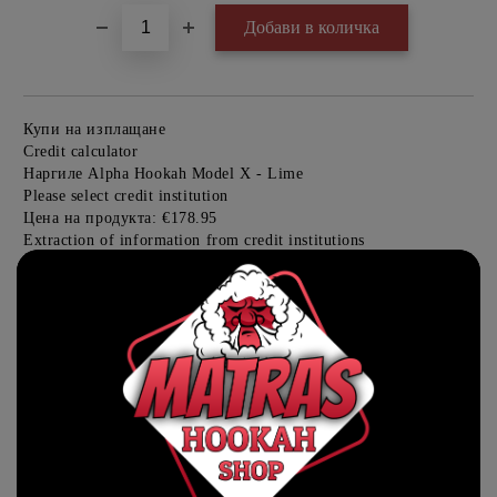
Купи на изплащане
Credit calculator
Наргиле Alpha Hookah Model X - Lime
Please select credit institution
Цена на продукта:
€178.95
Extraction of information from credit institutions
Предоставената таблица е с информационна цел. Добавете
продукта в количката си с бутона "Добави в количката" и
при поръчка ще можете да изберете броя вноски на кредита.
Acest tabel are caracter informativ. Adăugați produsul în coșul
de cumpărături unde veți putea selecta detaliile cererii de
creditare.
Предоставената таблица е с информационна цел. Добавете
продукта в количката си с бутона "Добави в количката" и
при поръчка ще можете да изберете броя вноски на кредита.