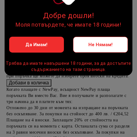
Предоставената таблица е с информационна цел. Добавете
Добре дошли!
продукта в количката си с бутона "Добави в количката" и
Моля потвърдете, че имате 18 години!
при поръчка ще можете да изберете броя вноски на кредита.
Предоставената таблица е с информационна цел. Добавете
Да Имам!
Не Нямам!
продукта в количката си с бутона "Добави в количката" и
при поръчка ще можете да изберете броя вноски на кредита.
Трябва да имате навършени 18 години, за да достъпите
Предоставената таблица е с информационна цел. Добавете
съдържанието на тази страница.
продукта в количката си с бутона "Добави в количката" и
при поръчка ще можете да изберете броя вноски на кредита.
Когато плащате с NewPay, всъщност NewPay плаща
поръчката Ви вместо Вас. Вие я получавате и разполагате с
три начина да я платите към тях:
Отложено до 30 дни от момента на изпращане на поръчката
без оскъпяване. За покупки на стойност до 400 лв. / €204,52
Плащане на 4 вноски. Заплащате 20% от стойността на
поръчката си на момента с карта. Останалата сума се разделя
на 3 равни месечни вноски без оскъпяване. За покупки на