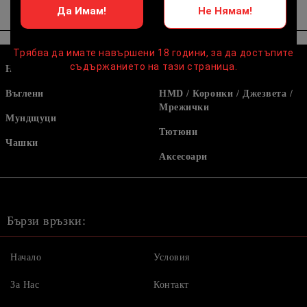
Да Имам!
Не Нямам!
Трябва да имате навършени 18 години, за да достъпите
съдържанието на тази страница.
Наргилета
Маркучи и накрайници
Въглени
HMD / Коронки / Джезвета /
Мрежички
Мундщуци
Тютюни
Чашки
Аксесоари
Бързи връзки:
Начало
Условия
За Нас
Контакт