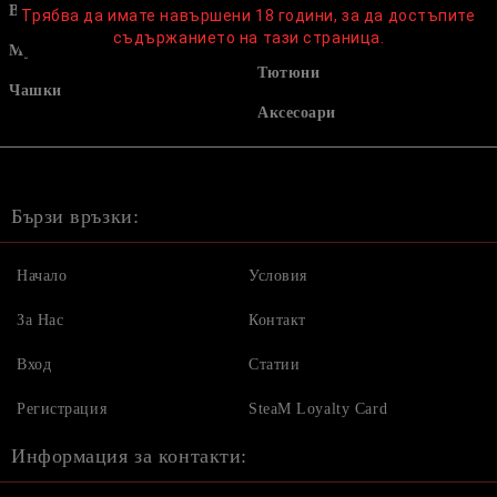
Въглени
HMD / Коронки / Джезвета /
Трябва да имате навършени 18 години, за да достъпите
Мрежички
съдържанието на тази страница.
Мундщуци
Тютюни
Чашки
Аксесоари
Бързи връзки:
Начало
Условия
За Нас
Контакт
Вход
Статии
Регистрация
SteaM Loyalty Card
Информация за контакти: