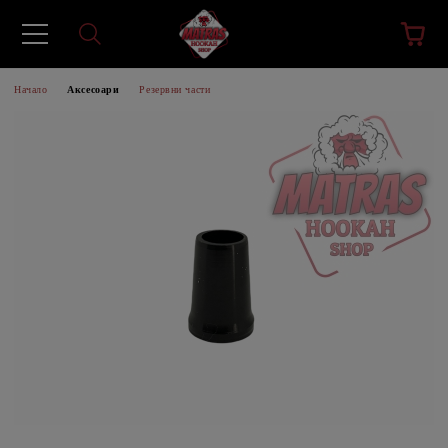
Начало
Аксесоари
Резервни части