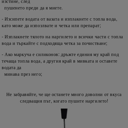
изстине, след
пушенето преди да я миете.
- Изсипете водата от вазата и изплакнете с топла вода,
като може да изпозлвате и четка или препарат;
- Изплакнете тялото на наргилето и всички части с топла
вода и търкайте с подходяща четка за почистване;
- Ако маркуча е силиконов: дръжте единия му край под
течаща топла вода, а другия край в мивката и оставете
водата да
минава през него;
Не забравяйте, че ще останете много доволни от вкуса
следващия път, когато пушите наргилето!