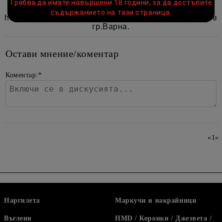
Трябва да имате навършени 18 години, за да достъпите
Можете да поръчате на уебсайта
matras-
съдържанието на тази страница.
hookah.com
или да посетите физическия ни магазин в
гр.Варна.
Остави мнение/коментар
Коментар:
*
«
1
»
Наргилета
Маркучи и накрайници
Въглени
HMD / Коронки / Джезвета /