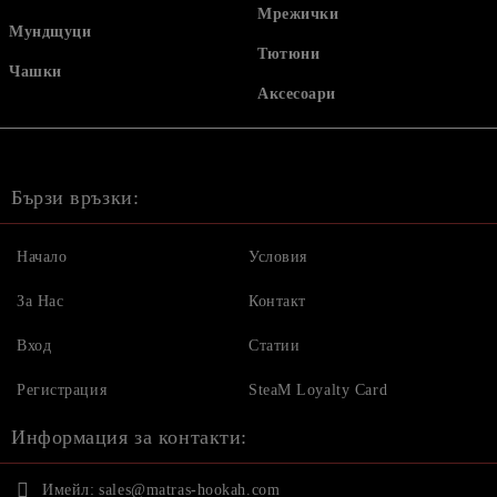
Мрежички
Мундщуци
Тютюни
Чашки
Аксесоари
Бързи връзки:
Начало
Условия
За Нас
Контакт
Вход
Статии
Регистрация
SteaM Loyalty Card
Информация за контакти:
Имейл:
sales@matras-hookah.com